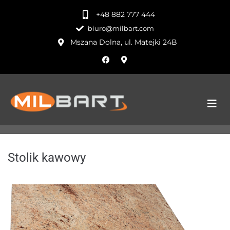
+48 882 777 444
biuro@milbart.com
Mszana Dolna, ul. Matejki 24B
Stolik kawowy