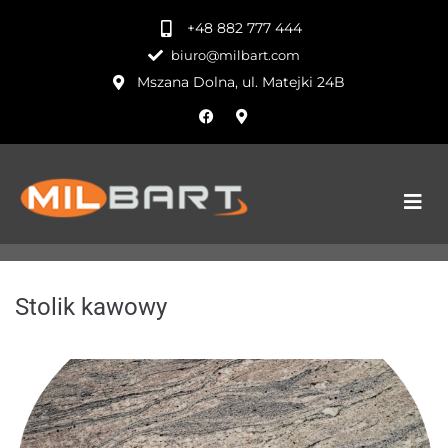
+48 882 777 444
biuro@milbart.com
Mszana Dolna, ul. Matejki 24B
Stolik kawowy