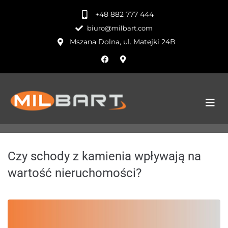
+48 882 777 444
biuro@milbart.com
Mszana Dolna, ul. Matejki 24B
Czy schody z kamienia wpływają na
wartość nieruchomości?