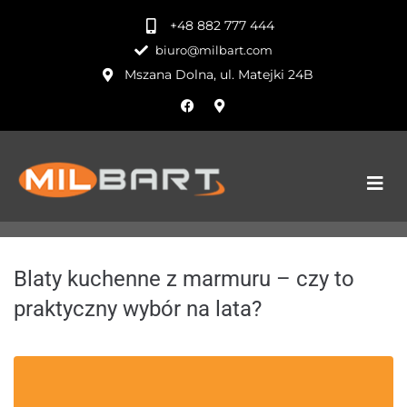
+48 882 777 444
biuro@milbart.com
Mszana Dolna, ul. Matejki 24B
Blaty kuchenne z marmuru – czy to
praktyczny wybór na lata?