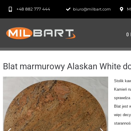
+48 882 777 444
Ms
biuro@milbart.com
O 
Blat marmurowy Alaskan White do
Stolik ka
Kamień na
sprawdza 
Blat jest
więc decy
starannoś