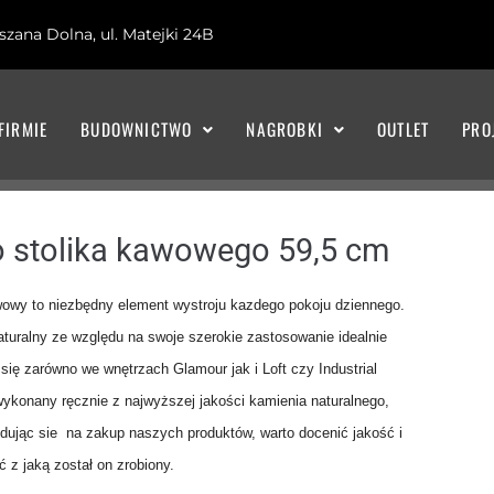
zana Dolna, ul. Matejki 24B
FIRMIE
BUDOWNICTWO
NAGROBKI
OUTLET
PRO
 stolika kawowego 59,5 cm
wowy to niezbędny element wystroju kazdego pokoju dziennego.
turalny ze względu na swoje szerokie zastosowanie idealnie
się zarówno we wnętrzach Glamour jak i Loft czy Industrial
 wykonany ręcznie z najwyższej jakości kamienia naturalnego,
dując sie na zakup naszych produktów, warto docenić jakość i
ć z jaką został on zrobiony.