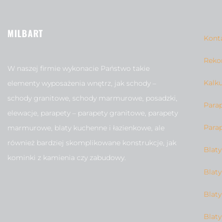
MILBART
Kont
Reko
W naszej firmie wykonacie Państwo takie
Kalku
elementy wyposażenia wnętrz, jak schody –
schody granitowe, schody marmurowe, posadzki,
Para
elewacje, parapety – parapety granitowe, parapety
Para
marmurowe, blaty kuchenne i łazienkowe, ale
również bardziej skomplikowane konstrukcje, jak
Blat
kominki z kamienia czy zabudowy.
Blat
Blat
Blat