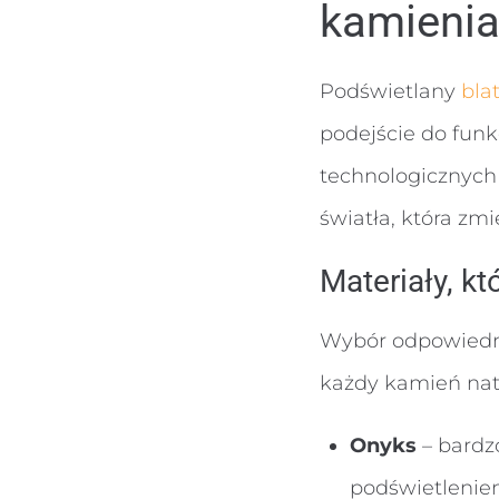
kamienia
Podświetlany
bla
podejście do fun
technologicznych 
światła, która zmi
Materiały, k
Wybór odpowiedni
każdy kamień natu
Onyks
– bardz
podświetleniem