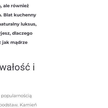
, ale również
a. Blat kuchenny
aturalny luksus,
jesz, dlaczego
z jak mądrze
wałość i
ą popularnością
 podstaw. Kamień