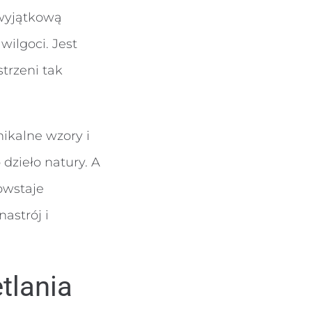
 wyjątkową
wilgoci. Jest
trzeni tak
ikalne wzory i
 dzieło natury. A
Powstaje
astrój i
tlania