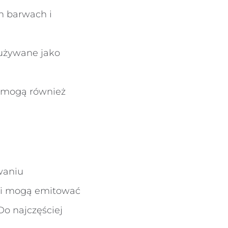
h barwach i
 używane jako
 mogą również
waniu
e i mogą emitować
Do najczęściej