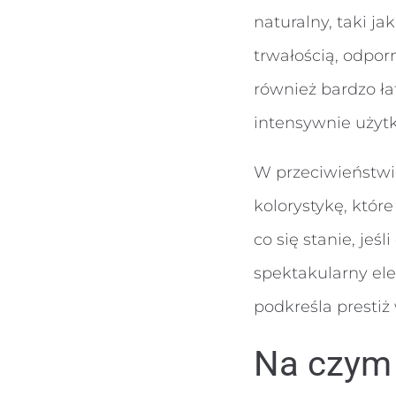
naturalny, taki j
trwałością, odpor
również bardzo ła
intensywnie użyt
W przeciwieństwie
kolorystykę, które
co się stanie, jeś
spektakularny ele
podkreśla prestiż
Na czym 