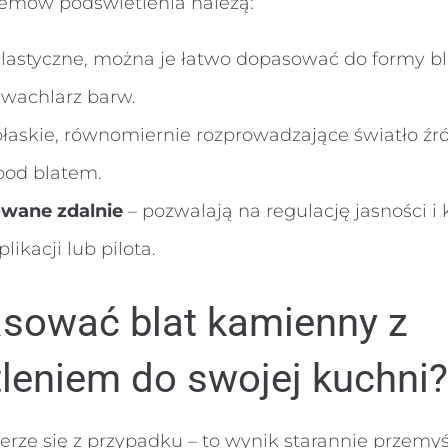
emów podświetlenia należą:
lastyczne, można je łatwo dopasować do formy bla
 wachlarz barw.
płaskie, równomiernie rozprowadzające światło ź
pod blatem.
wane zdalnie
– pozwalają na regulację jasności i 
ikacji lub pilota.
sować blat kamienny z
leniem do swojej kuchni?
ierze się z przypadku – to wynik starannie przemy