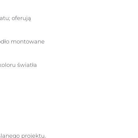
tu; oferują
ródło montowane
koloru światła
ślanego projektu.