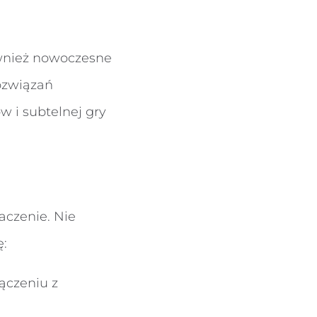
również nowoczesne
ozwiązań
w i subtelnej gry
czenie. Nie
ę:
ączeniu z