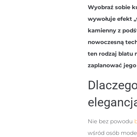
Wyobraź sobie ku
wywołuje efekt „
kamienny z podśw
nowoczesną techn
ten rodzaj blatu
zaplanować jego
Dlaczego
elegancj
Nie bez powodu
wśród osób moder