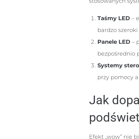
stosowanych syst
Taśmy LED
– e
bardzo szeroki
Panele LED
– 
bezpośrednio 
Systemy stero
przy pomocy apl
Jak dopa
podświet
Efekt „wow” nie b