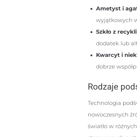
Ametyst i aga
wyjątkowych w
Szkło z recykl
dodatek lub al
Kwarcyt i nie
dobrze współp
Rodzaje podś
Technologia podś
nowoczesnych źró
światło w różnych