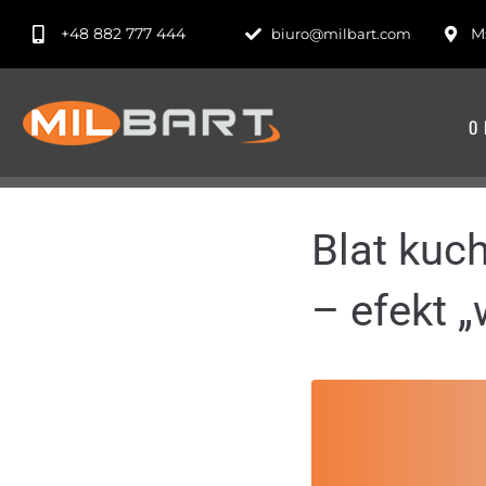
+48 882 777 444
Ms
biuro@milbart.com
O 
Blat kuc
– efekt 