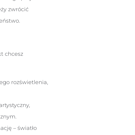
ży zwrócić
zeństwo.
kt chcesz
go rozświetlenia,
artystyczny,
cznym.
ację – światło