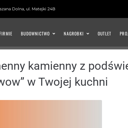
zana Dolna, ul. Matejki 24B
FIRMIE
BUDOWNICTWO
NAGROBKI
OUTLET
PRO
henny kamienny z podświ
„wow” w Twojej kuchni