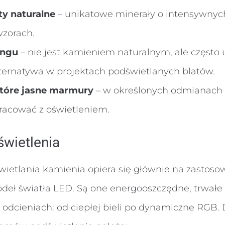
ty naturalne
– unikatowe minerały o intensywnyc
zorach.
ingu
– nie jest kamieniem naturalnym, ale często
ternatywa w projektach podświetlanych blatów.
które jasne marmury
– w określonych odmianach
racować z oświetleniem.
wietlenia
wietlania kamienia opiera się głównie na zastoso
deł światła LED. Są one energooszczędne, trwał
 odcieniach: od ciepłej bieli po dynamiczne RGB. 